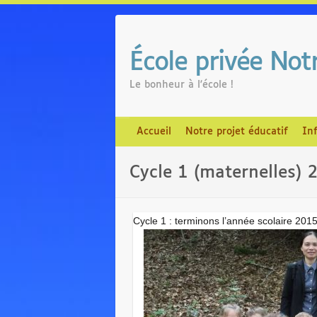
Skip
to
content
École privée No
Le bonheur à l'école !
Accueil
Notre projet éducatif
In
Cycle 1 (maternelles)
Cycle 1 : terminons l’année scolaire 20