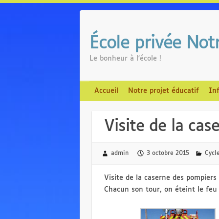
Skip
to
content
École privée No
Le bonheur à l'école !
Accueil
Notre projet éducatif
In
Visite de la ca
admin
3 octobre 2015
Cycl
Visite de la caserne des pompiers 
Chacun son tour, on éteint le feu 