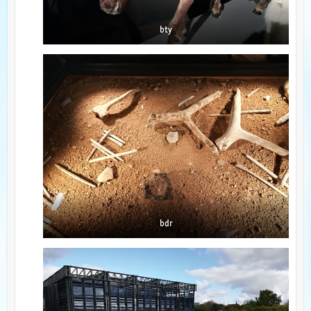
bty
bdr