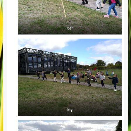
bdr
bty