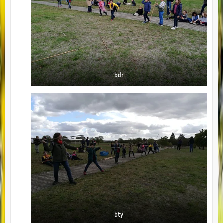
bdr
bty