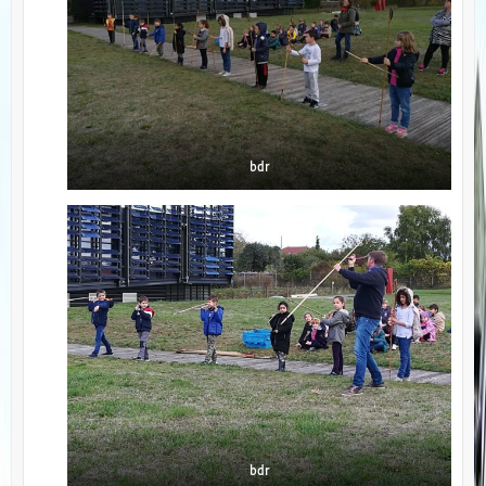
bdr
bdr