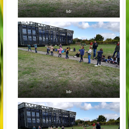
bdr
bdr