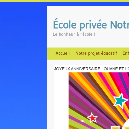
Skip
to
content
École privée No
Le bonheur à l'école !
Accueil
Notre projet éducatif
In
JOYEUX ANNIVERSAIRE LOUANE ET LO