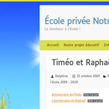
Skip
to
content
École privée No
Le bonheur à l'école !
Accueil
Notre projet éducatif
In
Timéo et Raphaë
Delphine
21 octobre 2019
l'école 2019 - 2020
Anniversaire-de-Timéo
Télécharger
L’anniversaire-de-Raphaël
Télécharger