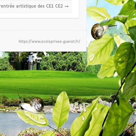
rentrée artistique des CE1 CE2
→
https://www.ecoleprivee-gueret.fr/