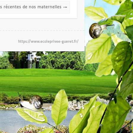
és récentes de nos maternelles
→
https://www.ecoleprivee-gueret.fr/