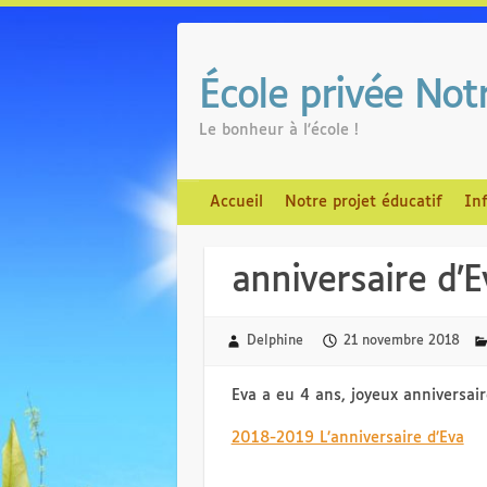
Skip
to
content
École privée No
Le bonheur à l'école !
Accueil
Notre projet éducatif
In
anniversaire d’E
Delphine
21 novembre 2018
Eva a eu 4 ans, joyeux anniversair
2018-2019 L’anniversaire d’Eva