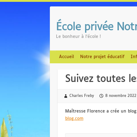
Skip
to
content
École privée No
Le bonheur à l'école !
Accueil
Notre projet éducatif
In
Suivez toutes le
Charles Freby
8 novembre 2022
Maîtresse Florence a crée un blog 
blog.com