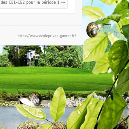
e des CE1-CE2 pour la période 1
→
https://www.ecoleprivee-gueret.fr/