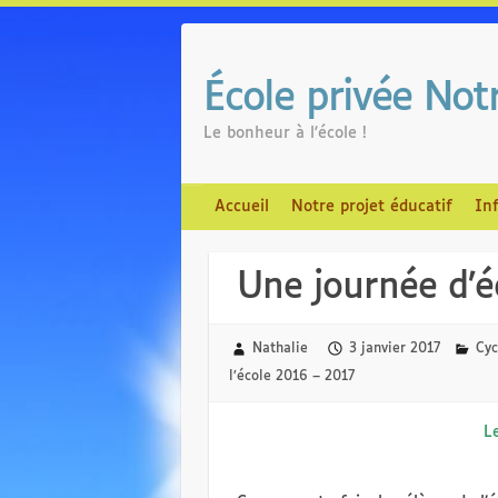
Skip
to
content
École privée No
Le bonheur à l'école !
Accueil
Notre projet éducatif
In
Une journée d’é
Nathalie
3 janvier 2017
Cyc
l’école 2016 – 2017
L