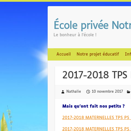
Skip
to
content
École privée No
Le bonheur à l'école !
Accueil
Notre projet éducatif
In
2017-2018 TPS 
Nathalie
10 novembre 2017
Mais qu’ont fait nos petits ?
2017-2018 MATERNELLES TPS PS M
2017-2018 MATERNELLES TPS PS C