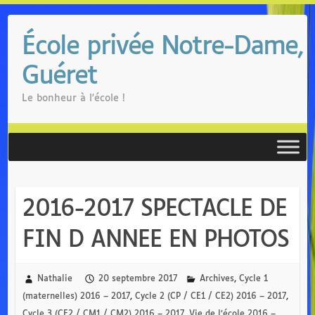
Skip
to
École privée Notre-Dame,
content
Guéret
Le bonheur à l'école !
2016-2017 SPECTACLE DE
FIN D ANNEE EN PHOTOS
Nathalie
20 septembre 2017
Archives
,
Cycle 1
(maternelles) 2016 – 2017
,
Cycle 2 (CP / CE1 / CE2) 2016 – 2017
,
Cycle 3 (CE2 / CM1 / CM2) 2016 – 2017
,
Vie de l’école 2016 –